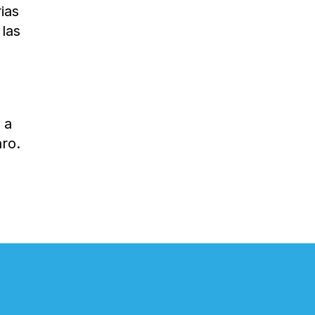
ias
 las
 a
ro.