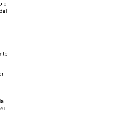
olo
del
ante
er
la
el