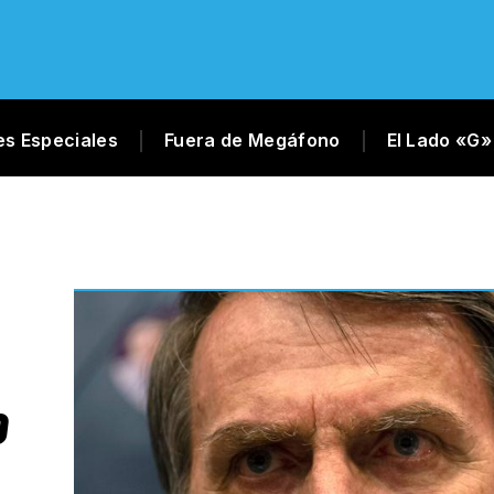
es Especiales
Fuera de Megáfono
El Lado «G»
O