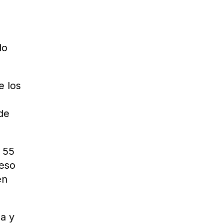
do
e los
 de
l 55
ceso
en
za y