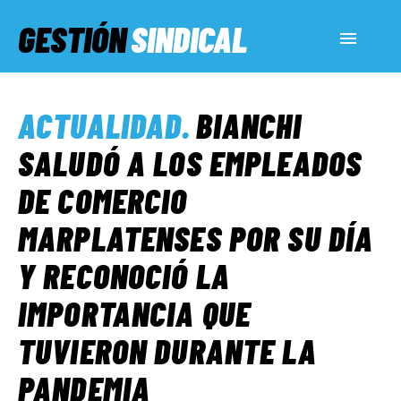
GESTIÓN
SINDICAL
ACTUALIDAD
ACTUALIDAD
.
BIANCHI
SERVICIOS SOCIALES
SALUDÓ A LOS EMPLEADOS
DE COMERCIO
INFORMES ESPECIALES
MARPLATENSES POR SU DÍA
Y RECONOCIÓ LA
FUERA DE MEGÁFONO
IMPORTANCIA QUE
EL LADO «G»
TUVIERON DURANTE LA
PANDEMIA