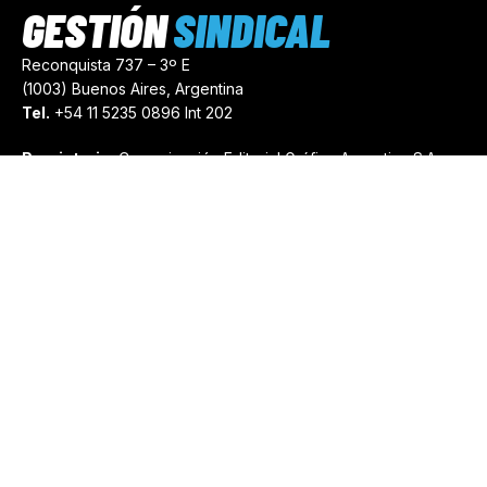
GESTIÓN
SINDICAL
Reconquista 737 – 3º E
(1003) Buenos Aires, Argentina
Tel.
+54 11 5235 0896 Int 202
Propietario:
Comunicación Editorial Gráfica Argentina S.A.
Número de Registro:
44103971
comercial@gestionsindical.com
redaccion@gestionsindical.com
Media Kit
Copyright © 2021.
Gestión Sindical. Todos Los Derechos
Reservados.
by