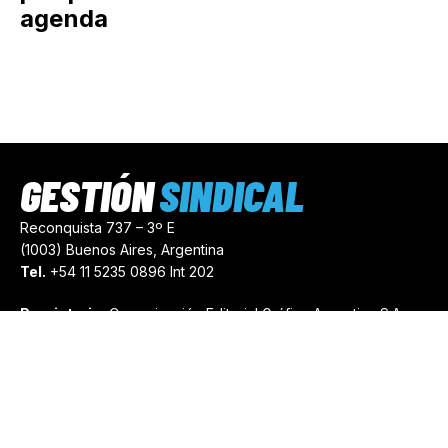
agenda
GESTIÓN
SINDICAL
Reconquista 737 – 3º E
(1003) Buenos Aires, Argentina
Tel.
+54 11 5235 0896 Int 202
Propietario:
Comunicación Editorial Gráfica Argentina S.A.
Número de Registro:
44103971
comercial@gestionsindical.com
redaccion@gestionsindical.com
Media Kit