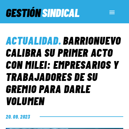
GESTIÓN
SINDICAL
ACTUALIDAD
ACTUALIDAD
.
BARRIONUEVO
SERVICIOS SOCIALES
CALIBRA SU PRIMER ACTO
CON MILEI: EMPRESARIOS Y
INFORMES ESPECIALES
TRABAJADORES DE SU
GREMIO PARA DARLE
FUERA DE MEGÁFONO
VOLUMEN
EL LADO «G»
20. 09. 2023