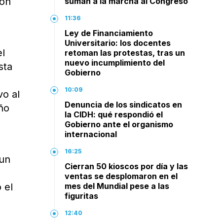
ron
suman a la marcha al Congreso
11:36
Ley de Financiamiento
Universitario: los docentes
el
retoman las protestas, tras un
nuevo incumplimiento del
sta
Gobierno
10:09
vo al
Denuncia de los sindicatos en
ño
la CIDH: qué respondió el
Gobierno ante el organismo
internacional
16:25
 un
Cierran 50 kioscos por día y las
ventas se desplomaron en el
 el
mes del Mundial pese a las
figuritas
12:40