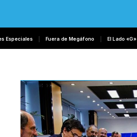
es Especiales
Fuera de Megáfono
El Lado «G»