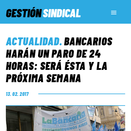
GESTIÓN
SINDICAL
ACTUALIDAD
ACTUALIDAD
.
BANCARIOS
SERVICIOS SOCIALES
HARÁN UN PARO DE 24
HORAS: SERÁ ÉSTA Y LA
INFORMES ESPECIALES
PRÓXIMA SEMANA
FUERA DE MEGÁFONO
13. 02. 2017
EL LADO «G»