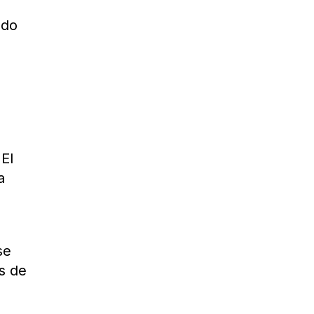
ndo
 El
a
se
s de