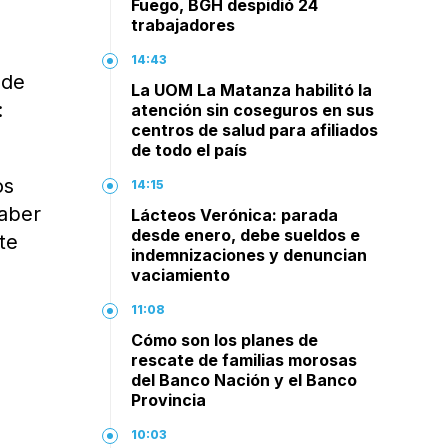
Fuego, BGH despidió 24
trabajadores
14:43
 de
La UOM La Matanza habilitó la
:
atención sin coseguros en sus
centros de salud para afiliados
de todo el país
os
14:15
haber
Lácteos Verónica: parada
desde enero, debe sueldos e
te
indemnizaciones y denuncian
vaciamiento
11:08
Cómo son los planes de
rescate de familias morosas
del Banco Nación y el Banco
Provincia
10:03