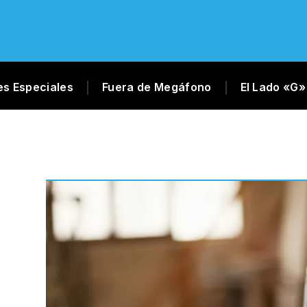
es Especiales
Fuera de Megáfono
El Lado «G»