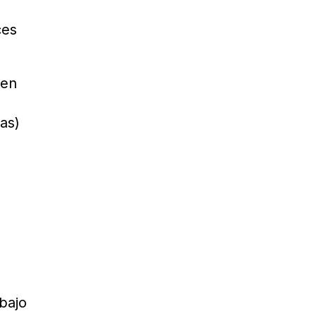
ces
 en
as)
bajo