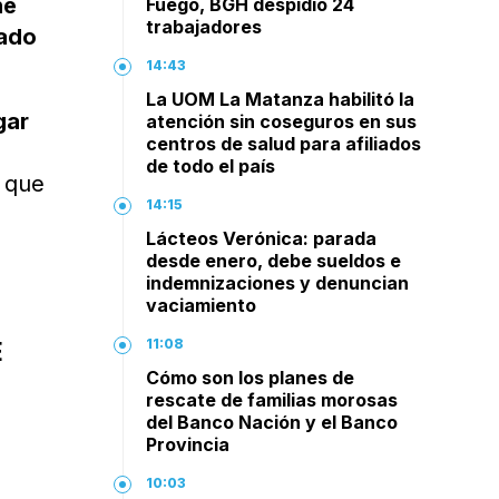
ne
Fuego, BGH despidió 24
trabajadores
iado
14:43
La UOM La Matanza habilitó la
gar
atención sin coseguros en sus
centros de salud para afiliados
de todo el país
 que
14:15
Lácteos Verónica: parada
desde enero, debe sueldos e
indemnizaciones y denuncian
vaciamiento
E
11:08
Cómo son los planes de
rescate de familias morosas
del Banco Nación y el Banco
Provincia
10:03