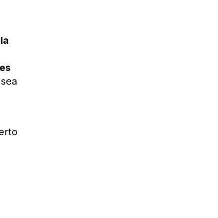
la
les
 sea
l
erto