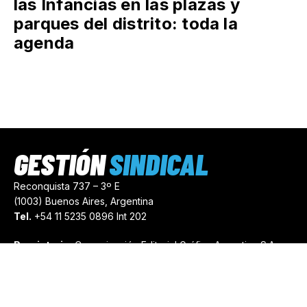
las Infancias en las plazas y
parques del distrito: toda la
agenda
GESTIÓN
SINDICAL
Reconquista 737 – 3º E
(1003) Buenos Aires, Argentina
Tel.
+54 11 5235 0896 Int 202
Propietario:
Comunicación Editorial Gráfica Argentina S.A.
Número de Registro:
44103971
comercial@gestionsindical.com
redaccion@gestionsindical.com