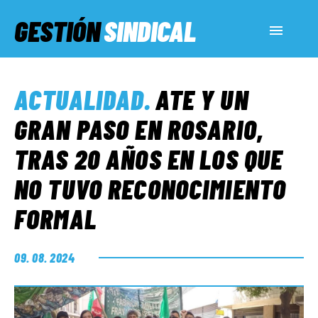
GESTIÓN
SINDICAL
ACTUALIDAD
ACTUALIDAD
.
ATE Y UN
SERVICIOS SOCIALES
GRAN PASO EN ROSARIO,
TRAS 20 AÑOS EN LOS QUE
INFORMES ESPECIALES
NO TUVO RECONOCIMIENTO
FORMAL
FUERA DE MEGÁFONO
09. 08. 2024
EL LADO «G»