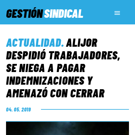
GESTIÓN
SINDICAL
ACTUALIDAD
ACTUALIDAD
.
ALIJOR
SERVICIOS SOCIALES
DESPIDIÓ TRABAJADORES,
SE NIEGA A PAGAR
INFORMES ESPECIALES
INDEMNIZACIONES Y
AMENAZÓ CON CERRAR
FUERA DE MEGÁFONO
04. 05. 2019
EL LADO «G»