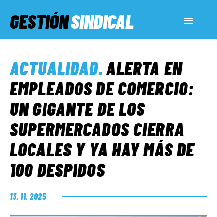
GESTIÓN
SINDICAL
ACTUALIDAD
ACTUALIDAD
.
ALERTA EN
SERVICIOS SOCIALES
EMPLEADOS DE COMERCIO:
UN GIGANTE DE LOS
INFORMES ESPECIALES
SUPERMERCADOS CIERRA
LOCALES Y YA HAY MÁS DE
FUERA DE MEGÁFONO
100 DESPIDOS
EL LADO «G»
13. 11. 2025