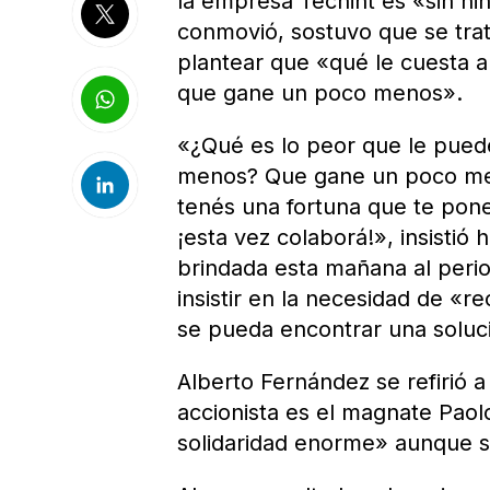
la empresa Techint es «sin n
conmovió, sostuvo que se trat
plantear que «qué le cuesta 
que gane un poco menos».
«¿Qué es lo peor que le pued
menos? Que gane un poco meno
tenés una fortuna que te pon
¡esta vez colaborá!», insistió
brindada esta mañana al peri
insistir en la necesidad de «re
se pueda encontrar una soluci
Alberto Fernández se refirió 
accionista es el magnate Paol
solidaridad enorme» aunque s