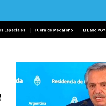
es Especiales
Fuera de Megáfono
El Lado «G»
R