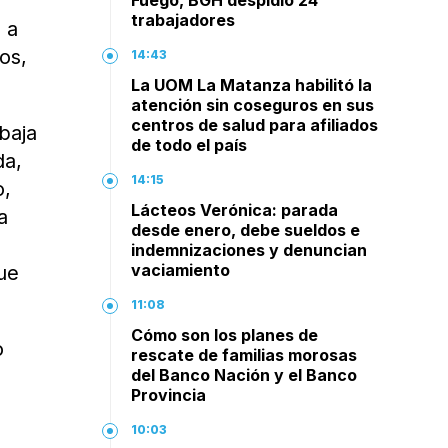
Fuego, BGH despidió 24
trabajadores
 a
os,
14:43
La UOM La Matanza habilitó la
atención sin coseguros en sus
centros de salud para afiliados
baja
de todo el país
da,
14:15
o,
Lácteos Verónica: parada
a
desde enero, debe sueldos e
indemnizaciones y denuncian
vaciamiento
que
11:08
Cómo son los planes de
o
rescate de familias morosas
del Banco Nación y el Banco
Provincia
10:03