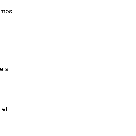
vamos
y
e a
 el