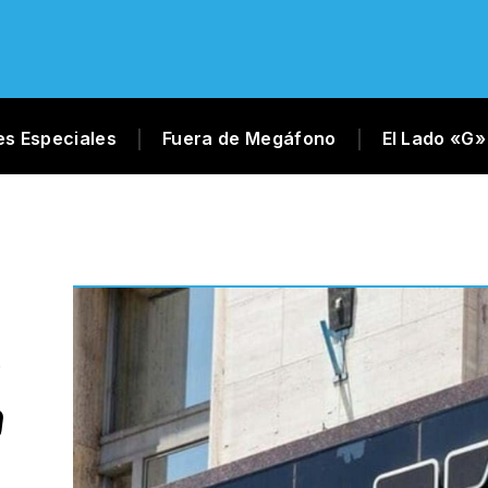
es Especiales
Fuera de Megáfono
El Lado «G»
S
0