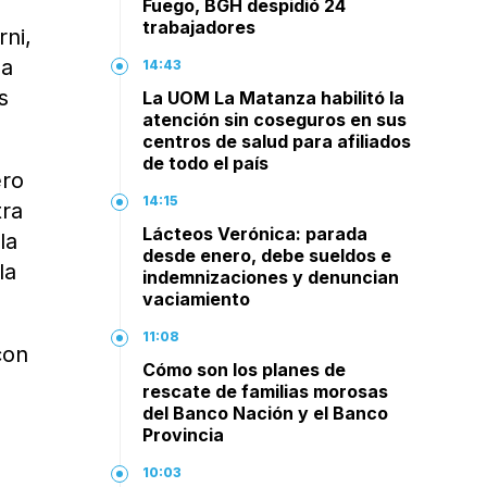
Fuego, BGH despidió 24
trabajadores
rni,
da
14:43
s
La UOM La Matanza habilitó la
atención sin coseguros en sus
centros de salud para afiliados
de todo el país
ero
14:15
tra
Lácteos Verónica: parada
la
desde enero, debe sueldos e
la
indemnizaciones y denuncian
vaciamiento
11:08
con
Cómo son los planes de
rescate de familias morosas
del Banco Nación y el Banco
Provincia
10:03