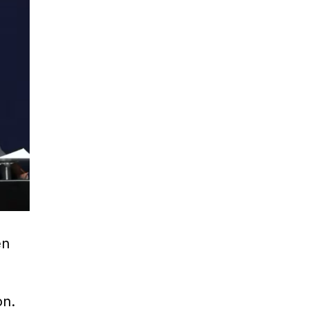
en
on.