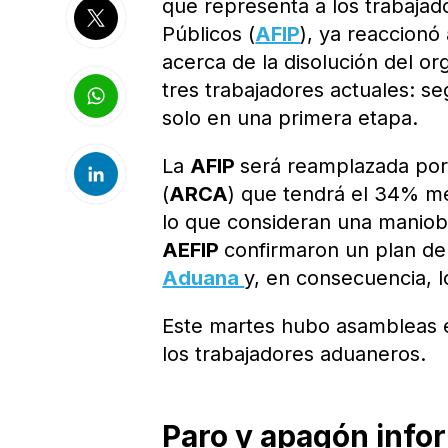
que representa a los trabajad
Públicos (
AFIP
), ya reaccionó
acerca de la disolución del o
tres trabajadores actuales: s
solo en una primera etapa.
La
AFIP
será reamplazada por
(
ARCA
) que tendrá el 34% me
lo que consideran una maniobr
AEFIP
confirmaron un plan de 
Aduana
y, en consecuencia, 
Este martes hubo asambleas e
los trabajadores aduaneros.
Paro y apagón info