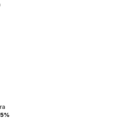
a
ra
 15%