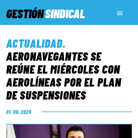
GESTIÓN
SINDICAL
ACTUALIDAD
ACTUALIDAD
.
SERVICIOS SOCIALES
AERONAVEGANTES SE
REÚNE EL MIÉRCOLES CON
INFORMES ESPECIALES
AEROLÍNEAS POR EL PLAN
DE SUSPENSIONES
FUERA DE MEGÁFONO
01. 06. 2020
EL LADO «G»