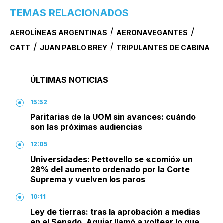
TEMAS RELACIONADOS
/
/
AEROLÍNEAS ARGENTINAS
AERONAVEGANTES
/
/
CATT
JUAN PABLO BREY
TRIPULANTES DE CABINA
ÚLTIMAS NOTICIAS
15:52
Paritarias de la UOM sin avances: cuándo
son las próximas audiencias
12:05
Universidades: Pettovello se «comió» un
28% del aumento ordenado por la Corte
Suprema y vuelven los paros
10:11
Ley de tierras: tras la aprobación a medias
en el Senado, Aguiar llamó a voltear lo que