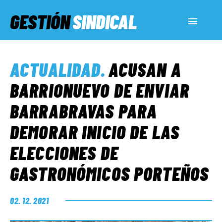
GESTIÓN
SINDICAL
ACTUALIDAD
ACTUALIDAD
.
ACUSAN A
SERVICIOS SOCIALES
BARRIONUEVO DE ENVIAR
BARRABRAVAS PARA
INFORMES ESPECIALES
DEMORAR INICIO DE LAS
ELECCIONES DE
FUERA DE MEGÁFONO
GASTRONÓMICOS PORTEÑOS
EL LADO «G»
02. 12. 2021