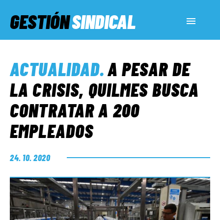
GESTIÓN
SINDICAL
ACTUALIDAD
ACTUALIDAD
.
A PESAR DE
SERVICIOS SOCIALES
LA CRISIS, QUILMES BUSCA
CONTRATAR A 200
INFORMES ESPECIALES
EMPLEADOS
FUERA DE MEGÁFONO
24. 10. 2020
EL LADO «G»