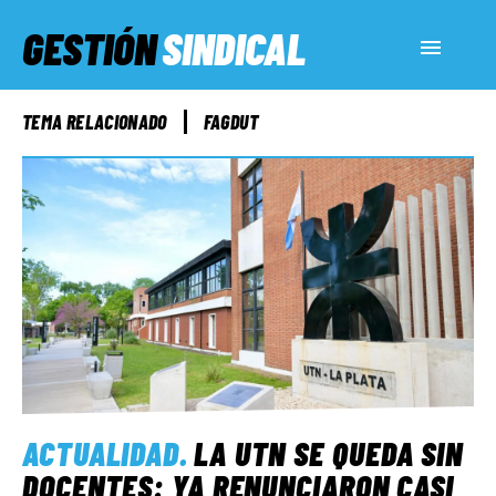
GESTIÓN
SINDICAL
ACTUALIDAD
TEMA RELACIONADO
FAGDUT
SERVICIOS SOCIALES
INFORMES ESPECIALES
FUERA DE MEGÁFONO
EL LADO «G»
ACTUALIDAD
.
LA UTN SE QUEDA SIN
DOCENTES: YA RENUNCIARON CASI