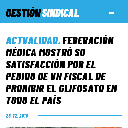
GESTIÓN
SINDICAL
ACTUALIDAD
ACTUALIDAD
.
FEDERACIÓN
SERVICIOS SOCIALES
MÉDICA MOSTRÓ SU
SATISFACCIÓN POR EL
INFORMES ESPECIALES
PEDIDO DE UN FISCAL DE
PROHIBIR EL GLIFOSATO EN
FUERA DE MEGÁFONO
TODO EL PAÍS
EL LADO «G»
28. 12. 2016