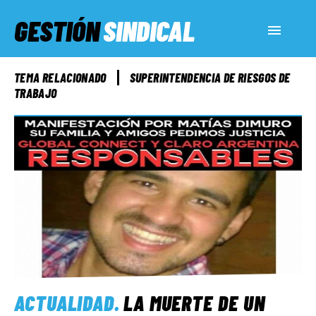
GESTIÓN
SINDICAL
ACTUALIDAD
TEMA RELACIONADO
SUPERINTENDENCIA DE RIESGOS DE
TRABAJO
SERVICIOS SOCIALES
INFORMES ESPECIALES
FUERA DE MEGÁFONO
EL LADO «G»
ACTUALIDAD
.
LA MUERTE DE UN