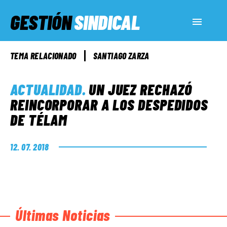
GESTIÓN
SINDICAL
ACTUALIDAD
TEMA RELACIONADO
SANTIAGO ZARZA
SERVICIOS SOCIALES
ACTUALIDAD
.
UN JUEZ RECHAZÓ
REINCORPORAR A LOS DESPEDIDOS
DE TÉLAM
INFORMES ESPECIALES
12. 07. 2018
FUERA DE MEGÁFONO
EL LADO «G»
Últimas Noticias