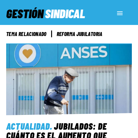
GESTIÓN
SINDICAL
ACTUALIDAD
TEMA RELACIONADO
REFORMA JUBILATORIA
SERVICIOS SOCIALES
INFORMES ESPECIALES
FUERA DE MEGÁFONO
EL LADO «G»
ACTUALIDAD
.
JUBILADOS: DE
CUÁNTO ES EL AUMENTO QUE