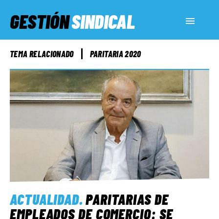
GESTIÓN
SINDICAL
ACTUALIDAD
TEMA RELACIONADO
PARITARIA 2020
SERVICIOS SOCIALES
INFORMES ESPECIALES
FUERA DE MEGÁFONO
EL LADO «G»
ACTUALIDAD
.
PARITARIAS DE
EMPLEADOS DE COMERCIO: SE