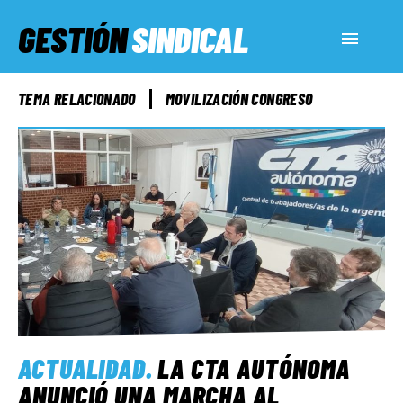
GESTIÓN
SINDICAL
ACTUALIDAD
TEMA RELACIONADO
MOVILIZACIÓN CONGRESO
SERVICIOS SOCIALES
INFORMES ESPECIALES
FUERA DE MEGÁFONO
EL LADO «G»
ACTUALIDAD
.
LA CTA AUTÓNOMA
ANUNCIÓ UNA MARCHA AL