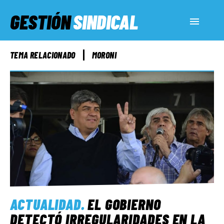
GESTIÓN
SINDICAL
ACTUALIDAD
TEMA RELACIONADO
MORONI
SERVICIOS SOCIALES
INFORMES ESPECIALES
FUERA DE MEGÁFONO
EL LADO «G»
ACTUALIDAD
.
EL GOBIERNO
DETECTÓ IRREGULARIDADES EN LA