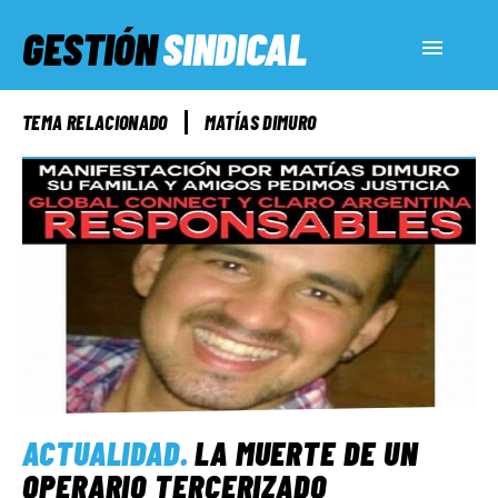
GESTIÓN
SINDICAL
ACTUALIDAD
TEMA RELACIONADO
MATÍAS DIMURO
SERVICIOS SOCIALES
INFORMES ESPECIALES
FUERA DE MEGÁFONO
EL LADO «G»
ACTUALIDAD
.
LA MUERTE DE UN
OPERARIO TERCERIZADO