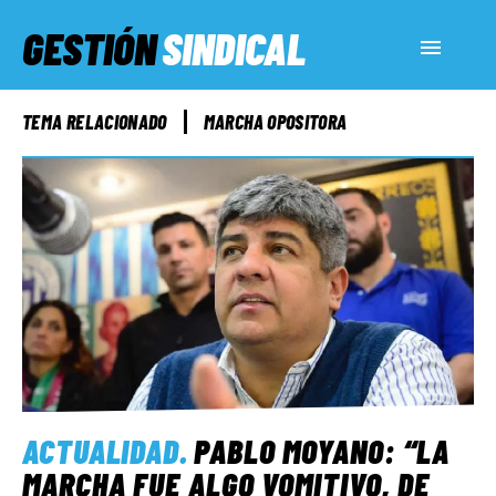
GESTIÓN
SINDICAL
ACTUALIDAD
TEMA RELACIONADO
MARCHA OPOSITORA
SERVICIOS SOCIALES
INFORMES ESPECIALES
FUERA DE MEGÁFONO
EL LADO «G»
ACTUALIDAD
.
PABLO MOYANO: “LA
MARCHA FUE ALGO VOMITIVO, DE