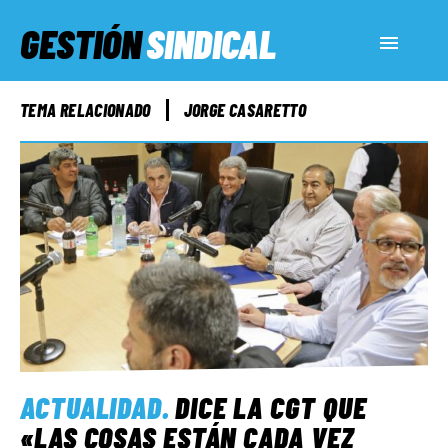
GESTIÓN
SINDICAL
ACTUALIDAD
TEMA RELACIONADO
JORGE CASARETTO
SERVICIOS SOCIALES
INFORMES ESPECIALES
FUERA DE MEGÁFONO
EL LADO «G»
ACTUALIDAD
.
DICE LA CGT QUE
«LAS COSAS ESTÁN CADA VEZ