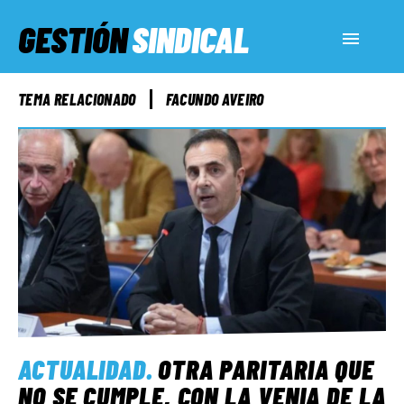
GESTIÓN
SINDICAL
ACTUALIDAD
TEMA RELACIONADO
FACUNDO AVEIRO
SERVICIOS SOCIALES
INFORMES ESPECIALES
FUERA DE MEGÁFONO
EL LADO «G»
ACTUALIDAD
.
OTRA PARITARIA QUE
NO SE CUMPLE, CON LA VENIA DE LA