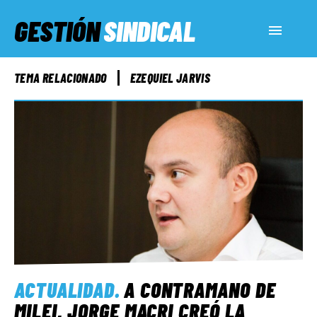
GESTIÓN
SINDICAL
ACTUALIDAD
TEMA RELACIONADO
EZEQUIEL JARVIS
SERVICIOS SOCIALES
INFORMES ESPECIALES
FUERA DE MEGÁFONO
EL LADO «G»
ACTUALIDAD
.
A CONTRAMANO DE
MILEI, JORGE MACRI CREÓ LA