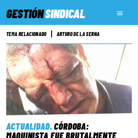
GESTIÓN
SINDICAL
ACTUALIDAD
TEMA RELACIONADO
ARTURO DE LA SERNA
SERVICIOS SOCIALES
INFORMES ESPECIALES
FUERA DE MEGÁFONO
EL LADO «G»
ACTUALIDAD
.
CÓRDOBA:
MAQUINISTA FUE BRUTALMENTE