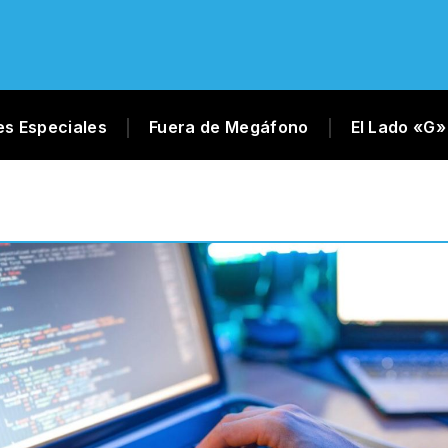
es Especiales
Fuera de Megáfono
El Lado «G»