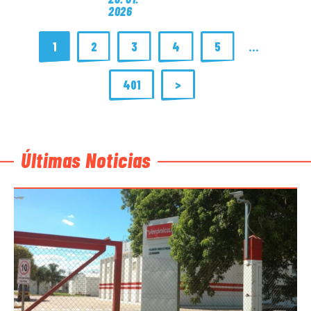
2026
1
2
3
4
5
…
401
>
Últimas Noticias