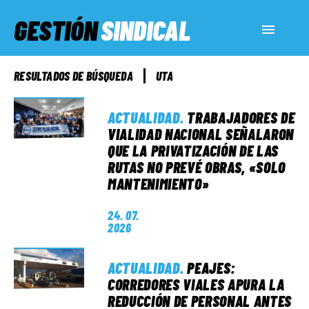
GESTIÓN
SINDICAL
ACTUALIDAD
RESULTADOS DE BÚSQUEDA
UTA
SERVICIOS SOCIALES
ACTUALIDAD
.
TRABAJADORES DE
VIALIDAD NACIONAL SEÑALARON
QUE LA PRIVATIZACIÓN DE LAS
INFORMES ESPECIALES
RUTAS NO PREVÉ OBRAS, «SOLO
MANTENIMIENTO»
FUERA DE MEGÁFONO
24. 07.
2026
EL LADO «G»
ACTUALIDAD
.
PEAJES:
CORREDORES VIALES APURA LA
REDUCCIÓN DE PERSONAL ANTES