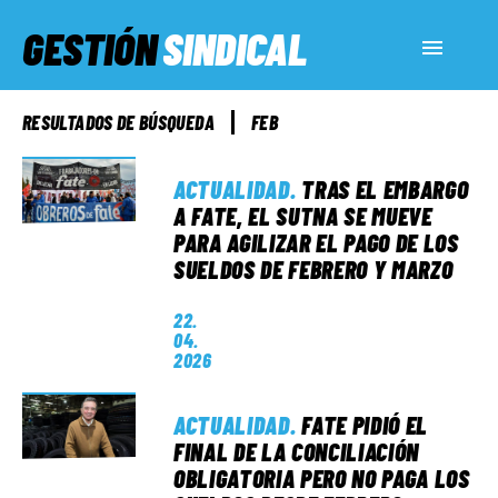
GESTIÓN
SINDICAL
ACTUALIDAD
RESULTADOS DE BÚSQUEDA
FEB
SERVICIOS SOCIALES
ACTUALIDAD
.
TRAS EL EMBARGO
A FATE, EL SUTNA SE MUEVE
PARA AGILIZAR EL PAGO DE LOS
INFORMES ESPECIALES
SUELDOS DE FEBRERO Y MARZO
22.
FUERA DE MEGÁFONO
04.
2026
EL LADO «G»
ACTUALIDAD
.
FATE PIDIÓ EL
FINAL DE LA CONCILIACIÓN
OBLIGATORIA PERO NO PAGA LOS