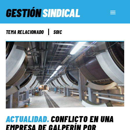
GESTIÓN
SINDICAL
ACTUALIDAD
TEMA RELACIONADO
SOIC
SERVICIOS SOCIALES
INFORMES ESPECIALES
FUERA DE MEGÁFONO
EL LADO «G»
ACTUALIDAD
.
CONFLICTO EN UNA
EMPRESA DE GALPERÍN POR