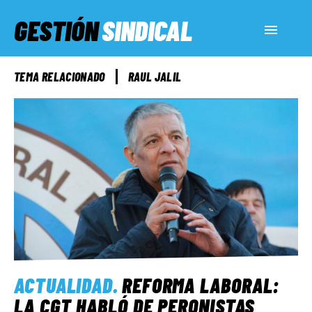
GESTIÓN
SINDICAL
ACTUALIDAD
TEMA RELACIONADO
RAUL JALIL
SERVICIOS SOCIALES
INFORMES ESPECIALES
FUERA DE MEGÁFONO
EL LADO «G»
ACTUALIDAD
.
REFORMA LABORAL:
LA CGT HABLÓ DE PERONISTAS