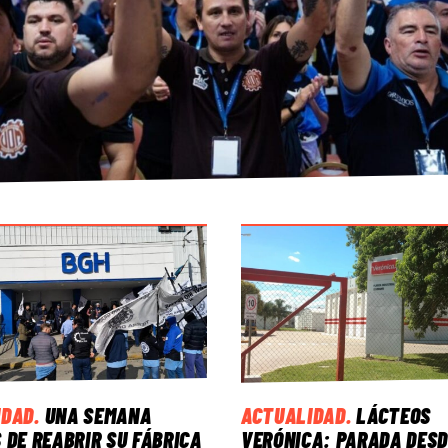
IDAD
.
UNA SEMANA
ACTUALIDAD
.
LÁCTEOS
 DE REABRIR SU FÁBRICA
VERÓNICA: PARADA DESD