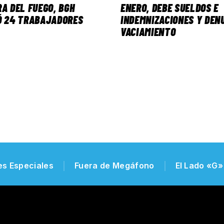
RA DEL FUEGO, BGH
ENERO, DEBE SUELDOS E
Ó 24 TRABAJADORES
INDEMNIZACIONES Y DEN
VACIAMIENTO
es Especiales
Fuera de Megáfono
El Lado «G»