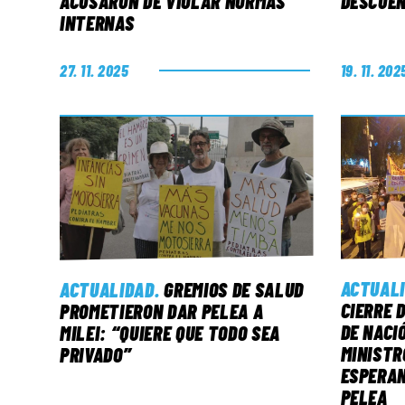
ACUSARON DE VIOLAR NORMAS
DESCUEN
INTERNAS
27. 11. 2025
19. 11. 202
ACTUAL
ACTUALIDAD
.
GREMIOS DE SALUD
CIERRE 
PROMETIERON DAR PELEA A
DE NACI
MILEI: “QUIERE QUE TODO SEA
MINISTR
PRIVADO”
ESPERAN
PELEA