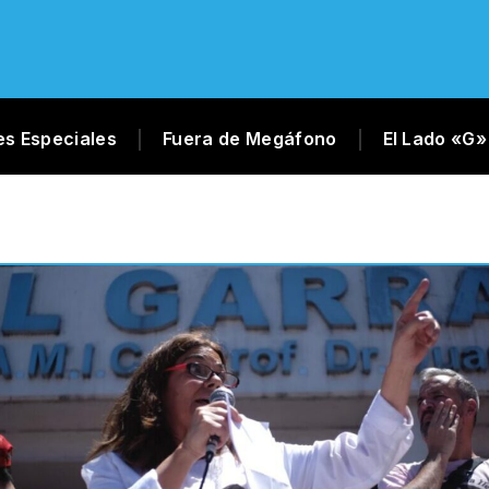
es Especiales
Fuera de Megáfono
El Lado «G»