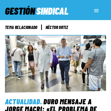
GESTIÓN
SINDICAL
ACTUALIDAD
TEMA RELACIONADO
HÉCTOR ORTIZ
SERVICIOS SOCIALES
INFORMES ESPECIALES
FUERA DE MEGÁFONO
EL LADO «G»
ACTUALIDAD
.
DURO MENSAJE A
JORGE MACRI: «EL PROBLEMA DE