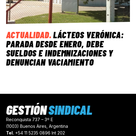
ACTUALIDAD
.
LÁCTEOS VERÓNICA:
PARADA DESDE ENERO, DEBE
SUELDOS E INDEMNIZACIONES Y
DENUNCIAN VACIAMIENTO
GESTIÓN
SINDICAL
Reconquista 737 – 3º E
(1003) Buenos Aires, Argentina
Tel.
+54 11 5235 0896 Int 202