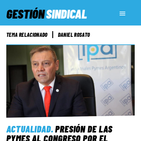
GESTIÓN
SINDICAL
ACTUALIDAD
TEMA RELACIONADO
DANIEL ROSATO
SERVICIOS SOCIALES
INFORMES ESPECIALES
FUERA DE MEGÁFONO
EL LADO «G»
ACTUALIDAD
.
PRESIÓN DE LAS
PYMES AL CONGRESO POR EL