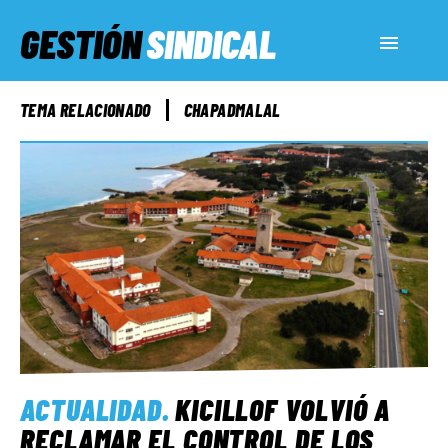
GESTIÓN
SINDICAL
ACTUALIDAD
TEMA RELACIONADO
CHAPADMALAL
SERVICIOS SOCIALES
INFORMES ESPECIALES
FUERA DE MEGÁFONO
EL LADO «G»
ACTUALIDAD
.
KICILLOF VOLVIÓ A
RECLAMAR EL CONTROL DE LOS