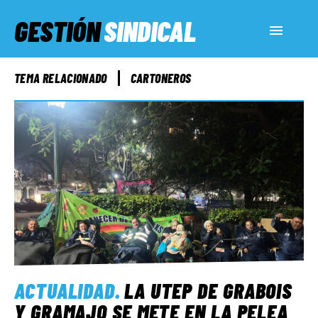
GESTIÓN
SINDICAL
ACTUALIDAD
TEMA RELACIONADO
CARTONEROS
SERVICIOS SOCIALES
INFORMES ESPECIALES
FUERA DE MEGÁFONO
EL LADO «G»
ACTUALIDAD
.
LA UTEP DE GRABOIS
Y GRAMAJO SE METE EN LA PELEA