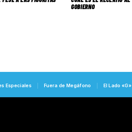
GOBIERNO
es Especiales
Fuera de Megáfono
El Lado «G»