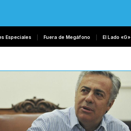
es Especiales
Fuera de Megáfono
El Lado «G»