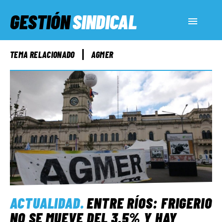
GESTIÓN
SINDICAL
ACTUALIDAD
TEMA RELACIONADO
AGMER
SERVICIOS SOCIALES
INFORMES ESPECIALES
FUERA DE MEGÁFONO
EL LADO «G»
ACTUALIDAD
.
ENTRE RÍOS: FRIGERIO
NO SE MUEVE DEL 3,5% Y HAY